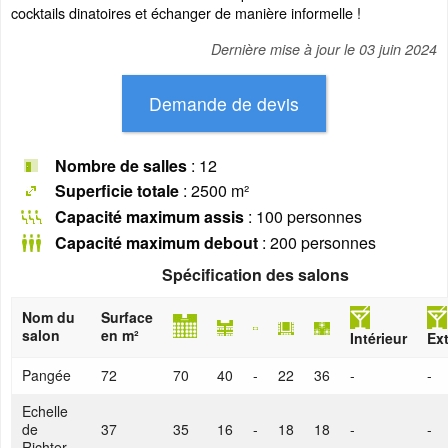
cocktails dinatoires et échanger de manière informelle !
Dernière mise à jour le
03 juin 2024
Nombre de salles
: 12
Superficie totale
: 2500 m²
Capacité maximum assis
: 100 personnes
Capacité maximum debout
: 200 personnes
Spécification des salons
Nom du
Surface
salon
en m²
Intérieur
Ext
Pangée
72
70
40
-
22
36
-
-
Echelle
de
37
35
16
-
18
18
-
-
Richter