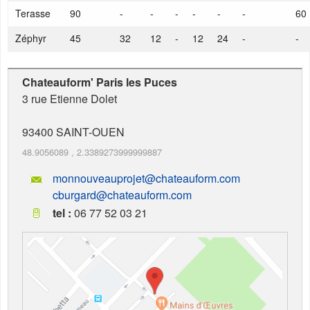
Terasse
90
-
-
-
-
-
-
60
Zéphyr
45
32
12
-
12
24
-
-
Chateauform' Paris les Puces
3 rue Etienne Dolet
93400
SAINT-OUEN
48.9056089
,
2.3389273999999887
monnouveauprojet@chateauform.com
cburgard@chateauform.com
tel :
06 77 52 03 21