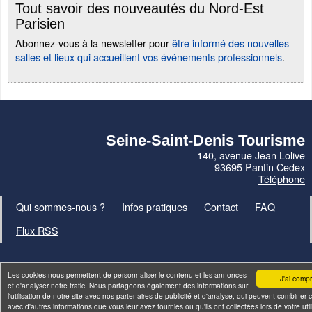
Tout savoir des nouveautés du Nord-Est
Parisien
Abonnez-vous à la newsletter pour
être informé des nouvelles
salles et lieux qui accueillent vos événements professionnels
.
Seine-Saint-Denis Tourisme
140, avenue Jean Lolive
93695 Pantin Cedex
Téléphone
Qui sommes-nous ?
Infos pratiques
Contact
FAQ
Flux RSS
Les cookies nous permettent de personnaliser le contenu et les annonces
J'ai compr
et d'analyser notre trafic. Nous partageons également des informations sur
l'utilisation de notre site avec nos partenaires de publicité et d'analyse, qui peuvent combiner c
Site par
ID-Alizés
avec d'autres informations que vous leur avez fournies ou qu'ils ont collectées lors de votre util