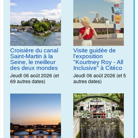
Croisière du canal
Visite guidée de
Saint-Martin à la
l'exposition
Seine, le meilleur
"Kourtney Roy - All
des deux mondes
Inclusive" à Citéco
Jeudi 06 août 2026 (et
Jeudi 06 août 2026 (et 5
69 autres dates)
autres dates)