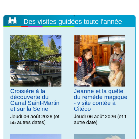
Des visites guidées toute l'année
Croisière à la
Jeanne et la quête
découverte du
du remède magique
Canal Saint-Martin
- visite contée à
et sur la Seine
Citéco
Jeudi 06 août 2026 (et
Jeudi 06 août 2026 (et 1
55 autres dates)
autre date)