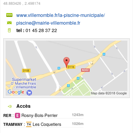
48.883426
,
2.498174
www.villemomble.fr/la-piscine-municipale/
piscine@mairie-villemomble.fr
tel :
01 45 28 37 22
Accès
:
Rosny-Bois-Perrier
1243m
RER
:
Les Coquetiers
1026m
TRAMWAY