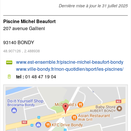
Dernière mise à jour le
31 juillet 2025
Piscine Michel Beaufort
207 avenue Gallieni
93140
BONDY
48.907126
,
2.488938
www.est-ensemble.fr/piscine-michel-beaufort-bondy
www.ville-bondy.fr/mon-quotidien/sport/les-piscines/
tel :
01 48 47 19 04