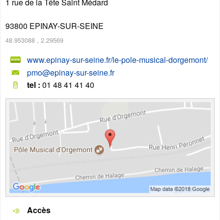
1 rue de la Tête Saint Médard
93800
EPINAY-SUR-SEINE
48.953088
,
2.29569
www.epinay-sur-seine.fr/le-pole-musical-dorgemont/
pmo@epinay-sur-seine.fr
tel :
01 48 41 41 40
Accès