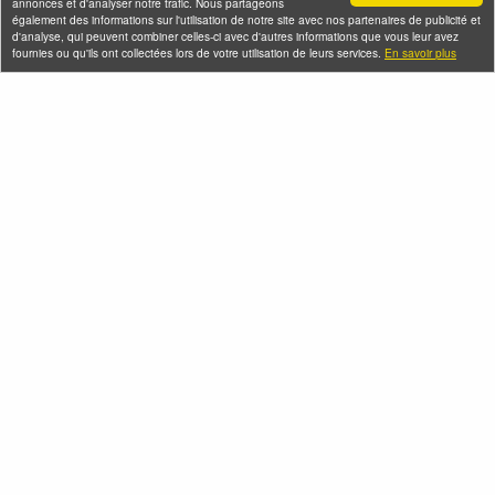
annonces et d'analyser notre trafic. Nous partageons
également des informations sur l'utilisation de notre site avec nos partenaires de publicité et
d'analyse, qui peuvent combiner celles-ci avec d'autres informations que vous leur avez
fournies ou qu'ils ont collectées lors de votre utilisation de leurs services.
En savoir plus
L'histoire du
Carnaval de Paris
en musique !
Gestapo et Résistance à
Samedi 08 août 2026
Paris
(et 1 autre date)
Samedi 08 août 2026 (et 8
autres dates)