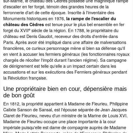
sur-Marne, le château des Cèdres possède une magnifique rampe
d'escalier en fer forgé, témoin des grandes heures de la
ferronnerie d'art de cette époque. Inscrite à l'inventaire des
Monuments historiques en 1976,
la rampe de l'escalier du
est tenue pour le plus bel ensemble en fer
château des Cèdres
e
forgé du XVII
siècle de la région. En 1788, le propriétaire du
château est Denis Gaudot, receveur des droits d'entrée dans
Paris. Après avoir été impliqué dans une affaire de malversations
financières, ce curieux personnage mène si bien sa défense qu'il
en vient à accuser les fermiers généraux (les fonctionnaires royaux
chargés de récolter l'impôt durant l'ancien régime). Sa campagne
de dénigrement est telle qu'elle a un impact certain dans les
accusations et sur les exécutions des Fermiers généraux pendant
la Révolution française.
Une propriétaire bien en cour, dépensière mais
de bon goût
En 1812, la propriété appartient à Madame de Fleurieu. Philippine
Calixte Sanson de Sansal, est l'épouse séparée de Jean Jacques
Claret de Fleurieu, neveu d'un ministre de la Marine de Louis XVI.
Madame de Fleurieu occupe une place importante à la cour
impériale puisqu'elle est dame de compagnie auprès de Madame