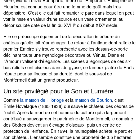
Mère, Marie Letizia Bonaparte, mère de l'Empereur. Philippine de
Fleurieu est connue pour être une femme de goût mais très
dépensière. C'est elle qui fait remanier le parc dans lequel on peut
voir la mise en valeur d'une source et un vase ornemental au
e
e
décor sculpté daté de la fin du XVIII
ou début XIX
siècle.
Elle se préoccupe également de la décoration intérieure du
château qu'elle fait réaménager. Le retour à l'antique dont raffole le
premier Empire s'y trouve représenté avec les dessus-de-porte
déclinant toute une mythologie décorative où Vénus, Diane et
l'Amour rivalisent d'élégance. Les scènes allégoriques de ces six
bas-reliefs sont ciselées dans du gypse, ce fameux plâtre de Paris
réputé pour sa finesse et sa dureté, dont le sous-sol de
Montfermeil était un grand producteur.
Un site privilégié pour le Son et Lumière
Comme
la maison de l'Horloge
et la
maison de Bourlon
, c'est
Emile Hovelaque (1865-1936) qui sauve le château des cèdres de
l'oubli. Après la mort de cet homme de culture qui a largement
contribué à sauvegarder le patrimoine de Montfermeil, le domaine
des Cèdres devient un élevage d'oiseaux, puis un centre de
protection de l'enfance. En 1994, la municipalité achète le parc et
son château. L'ensemble constitue une propriété de 3,5 hectares