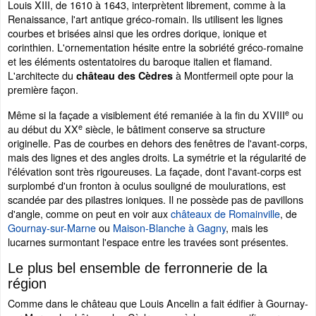
Louis XIII, de 1610 à 1643, interprètent librement, comme à la
Renaissance, l'art antique gréco-romain. Ils utilisent les lignes
courbes et brisées ainsi que les ordres dorique, ionique et
corinthien. L'ornementation hésite entre la sobriété gréco-romaine
et les éléments ostentatoires du baroque italien et flamand.
L'architecte du
à Montfermeil opte pour la
château des Cèdres
première façon.
e
Même si la façade a visiblement été remaniée à la fin du XVIII
ou
e
au début du XX
siècle, le bâtiment conserve sa structure
originelle. Pas de courbes en dehors des fenêtres de l'avant-corps,
mais des lignes et des angles droits. La symétrie et la régularité de
l'élévation sont très rigoureuses. La façade, dont l'avant-corps est
surplombé d'un fronton à oculus souligné de moulurations, est
scandée par des pilastres ioniques. Il ne possède pas de pavillons
d'angle, comme on peut en voir aux
châteaux de Romainville
, de
Gournay-sur-Marne
ou
Maison-Blanche à Gagny
, mais les
lucarnes surmontant l'espace entre les travées sont présentes.
Le plus bel ensemble de ferronnerie de la
région
Comme dans le château que Louis Ancelin a fait édifier à Gournay-