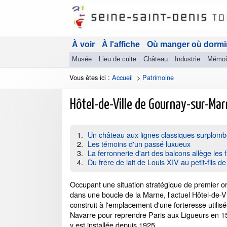
À voir
À l'affiche
Où manger où dormi
Musée
Lieu de culte
Château
Industrie
Mémoi
Vous êtes ici :
Accueil
>
Patrimoine
Hôtel-de-Ville de Gournay-sur-Ma
Un château aux lignes classiques surplomb
Les témoins d'un passé luxueux
La ferronnerie d'art des balcons allège les
Du frère de lait de Louis XIV au petit-fils d
Occupant une situation stratégique de premier o
dans une boucle de la Marne, l'actuel Hôtel-de-V
construit à l'emplacement d'une forteresse utilis
Navarre pour reprendre Paris aux Ligueurs en 15
y est installée depuis 1925.