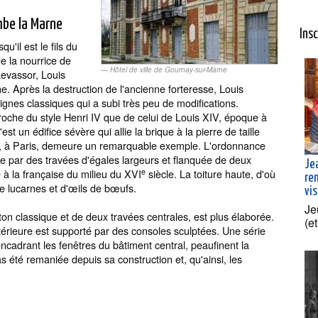
mbe la Marne
Ins
u'il est le fils du
de la nourrice de
Hôtel de ville de Gournay-sur-Marne
Levassor, Louis
. Après la destruction de l'ancienne forteresse, Louis
lignes classiques qui a subi très peu de modifications.
roche du style Henri IV que de celui de Louis XIV, époque à
st un édifice sévère qui allie la brique à la pierre de taille
s, à Paris, demeure un remarquable exemple. L'ordonnance
ée par des travées d'égales largeurs et flanquée de deux
Je
e
e à la française du milieu du XVI
siècle. La toiture haute, d'où
re
de lucarnes et d'œils de bœufs.
vis
Je
on classique et de deux travées centrales, est plus élaborée.
(e
ntérieure est supporté par des consoles sculptées. Une série
ncadrant les fenêtres du bâtiment central, peaufinent la
as été remaniée depuis sa construction et, qu'ainsi, les