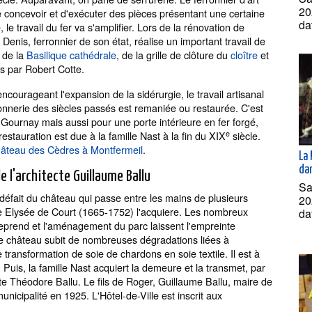
20
de concevoir et d'exécuter des pièces présentant une certaine
da
, le travail du fer va s'amplifier. Lors de la rénovation de
e Denis, ferronnier de son état, réalise un important travail de
r de la
Basilique cathédrale
, de la grille de clôture du
cloître
et
 par Robert Cotte.
ncourageant l'expansion de la sidérurgie, le travail artisanal
rronnerie des siècles passés est remaniée ou restaurée. C'est
Gournay mais aussi pour une porte intérieure en fer forgé,
e
restauration est due à la famille Nast à la fin du XIX
siècle.
âteau des Cèdres à Montfermeil
.
La 
dan
de l'architecte Guillaume Ballu
Sa
défait du château qui passe entre les mains de plusieurs
20
ude Elysée de Court (1665-1752) l'acquiere. Les nombreux
da
treprend et l'aménagement du parc laissent l'empreinte
le château subit de nombreuses dégradations liées à
 transformation de soie de chardons en soie textile. Il est à
is, la famille Nast acquiert la demeure et la transmet, par
ecte Théodore Ballu. Le fils de Roger, Guillaume Ballu, maire de
icipalité en 1925. L'Hôtel-de-Ville est inscrit aux