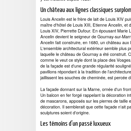
Un château aux lignes classiques surplo
Louis Ancelin est le frère de lait de Louis XIV puisq
maître d'hôtel de Louis XIII, Etienne Ancelin, et 
Louis XIV, Pierrette Dufour. En épousant Marie 
Ancelin devient le seigneur de Gournay-sur-Marne
Ancelin fait construire, en 1680, un château aux 
L'ensemble architectural extérieur semble plus p
laquelle le château de Gournay a été construit. C'e
comme le veut ce style dont la place des Vosge
de la façade est d'une grande régularité soulign
pavillons répondant à la tradition de l'architectur
jaillissent les souches de cheminée, est percée 
La façade donnant sur la Marne, ornée d'un front
Un balcon en fer forgé rappelant la décoration i
de mascarons, apposés sur les pierres de taille e
décoration. Il semblerait que cette façade n'ait p
sculptures soient d'origine.
Les témoins d'un passé luxueux