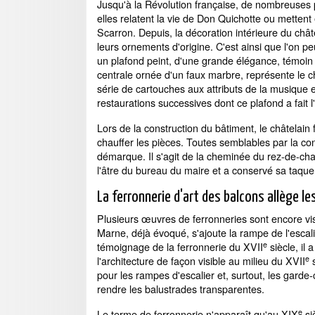
Jusqu'à la Révolution française, de nombreuses 
elles relatent la vie de Don Quichotte ou mett
Scarron. Depuis, la décoration intérieure du ch
leurs ornements d'origine. C'est ainsi que l'on p
un plafond peint, d'une grande élégance, témoi
centrale ornée d'un faux marbre, représente le 
série de cartouches aux attributs de la musique e
restaurations successives dont ce plafond a fait l
Lors de la construction du bâtiment, le châtelain 
chauffer les pièces. Toutes semblables par la con
démarque. Il s'agit de la cheminée du rez-de-ch
l'âtre du bureau du maire et a conservé sa taque 
La ferronnerie d'art des balcons allège l
Plusieurs œuvres de ferronneries sont encore vis
Marne, déjà évoqué, s'ajoute la rampe de l'esca
e
témoignage de la ferronnerie du XVII
siècle, il 
e
l'architecture de façon visible au milieu du XVII
s
pour les rampes d'escalier et, surtout, les garde
rendre les balustrades transparentes.
e
Le terme de ferronnerie n'apparaît qu'au XIX
si