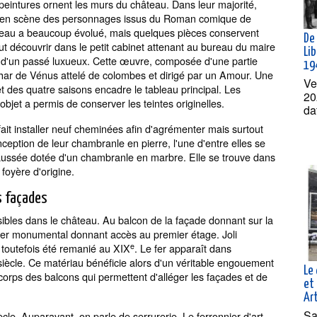
peintures ornent les murs du château. Dans leur majorité,
ent en scène des personnages issus du Roman comique de
âteau a beaucoup évolué, mais quelques pièces conservent
De 
eut découvrir dans le petit cabinet attenant au bureau du maire
Lib
n d'un passé luxueux. Cette œuvre, composée d'une partie
19
char de Vénus attelé de colombes et dirigé par un Amour. Une
Ve
t des quatre saisons encadre le tableau principal. Les
20
'objet a permis de conserver les teintes originelles.
da
fait installer neuf cheminées afin d'agrémenter mais surtout
ception de leur chambranle en pierre, l'une d'entre elles se
aussée dotée d'un chambranle en marbre. Elle se trouve dans
foyère d'origine.
es façades
ibles dans le château. Au balcon de la façade donnant sur la
lier monumental donnant accès au premier étage. Joli
e
a toutefois été remanié au XIX
. Le fer apparaît dans
iècle. Ce matériau bénéficie alors d'un véritable engouement
Le 
-corps des balcons qui permettent d'alléger les façades et de
et 
Ar
Sa
ècle. Auparavant, on parle de serrurerie. Le ferronnier d'art