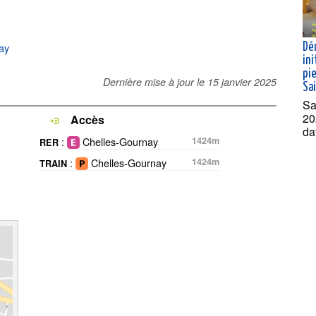
nay
Dé
ini
pie
Dernière mise à jour le
15 janvier 2025
Sa
Sa
20
Accès
da
:
Chelles-Gournay
1424m
RER
:
Chelles-Gournay
1424m
TRAIN