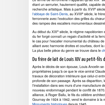
étant un serrurier, hautement qualifié, capable 
e
recherche artistique. Mais à partir du XVII
siècle
e
l'abbaye de Saint-Denis
, au XVIII
siècle, le frèr
ferronnerie avec l'exécution des grilles du chœu
des rampes des escaliers monumentaux dessinés
e
Au début du XIX
siècle, le régime napoléonien e
du fer forgé connaît un regain d'activité et la fe
le cas pour l'escalier monumental du château de 
alliant avec harmonie droites et courbes, dont la 
La plus belle pièce du genre se trouve dans le
ch
Du frère de lait de Louis XIV au petit-fils 
Après le décès de son épouse, Louis Ancelin se 
propriétaires jusqu'à ce que le vice-amiral Cla
travaux de décoration intérieure que celui-ci en
profonde de son passage. Après sa disparition, 
l'installation dans ses murs d'une manufacture de
nouveau endommagé pendant le conflit de 1870. Pu
alliance, à Roger Ballu, le fils du célèbre archit
Gournay de 1924 à 1942, vend le domaine à la mun
Monuments historiques
depuis 1945.