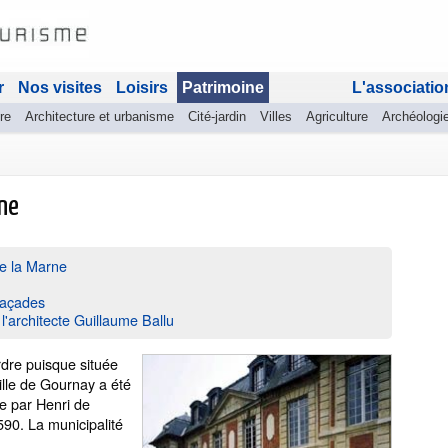
r
Nos visites
Loisirs
Patrimoine
L'associatio
re
Architecture et urbanisme
Cité-jardin
Villes
Agriculture
Archéologi
rne
e la Marne
 façades
e l'architecte Guillaume Ballu
rdre puisque située
ille de Gournay a été
ée par Henri de
90. La municipalité