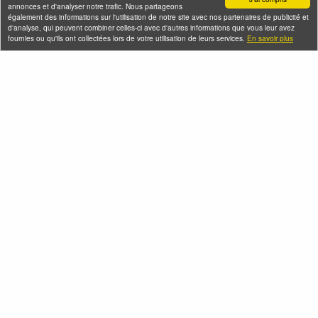
annonces et d'analyser notre trafic. Nous partageons
également des informations sur l'utilisation de notre site avec nos partenaires de publicité et
d'analyse, qui peuvent combiner celles-ci avec d'autres informations que vous leur avez
fournies ou qu'ils ont collectées lors de votre utilisation de leurs services.
En savoir plus
La Révolution
Les spoliations
française dans le
antisémites par Vichy
Marais
et les nazis
Samedi 08 août 2026 (et
Samedi 08 août 2026 (et 1
12 autres dates)
autre date)