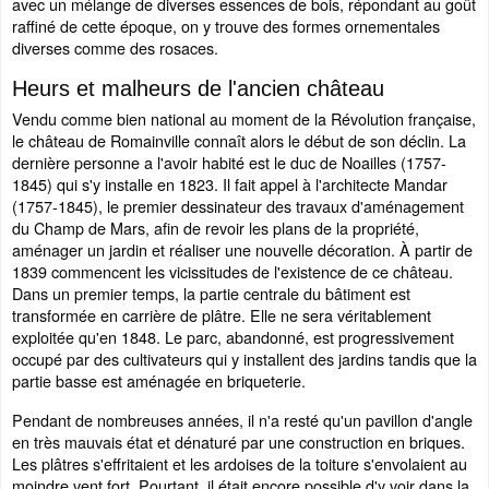
avec un mélange de diverses essences de bois, répondant au goût
raffiné de cette époque, on y trouve des formes ornementales
diverses comme des rosaces.
Heurs et malheurs de l'ancien château
Vendu comme bien national au moment de la Révolution française,
le château de Romainville connaît alors le début de son déclin. La
dernière personne a l'avoir habité est le duc de Noailles (1757-
1845) qui s'y installe en 1823. Il fait appel à l'architecte Mandar
(1757-1845), le premier dessinateur des travaux d'aménagement
du Champ de Mars, afin de revoir les plans de la propriété,
aménager un jardin et réaliser une nouvelle décoration. À partir de
1839 commencent les vicissitudes de l'existence de ce château.
Dans un premier temps, la partie centrale du bâtiment est
transformée en carrière de plâtre. Elle ne sera véritablement
exploitée qu'en 1848. Le parc, abandonné, est progressivement
occupé par des cultivateurs qui y installent des jardins tandis que la
partie basse est aménagée en briqueterie.
Pendant de nombreuses années, il n'a resté qu'un pavillon d'angle
en très mauvais état et dénaturé par une construction en briques.
Les plâtres s'effritaient et les ardoises de la toiture s'envolaient au
moindre vent fort. Pourtant, il était encore possible d'y voir dans la