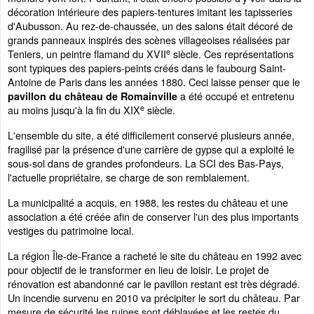
décoration intérieure des papiers-tentures imitant les tapisseries
d'Aubusson. Au rez-de-chaussée, un des salons était décoré de
grands panneaux inspirés des scènes villageoises réalisées par
e
Teniers, un peintre flamand du XVII
siècle. Ces représentations
sont typiques des papiers-peints créés dans le faubourg Saint-
Antoine de Paris dans les années 1880. Ceci laisse penser que le
a été occupé et entretenu
pavillon du château de Romainville
e
au moins jusqu'à la fin du XIX
siècle.
L'ensemble du site, a été difficilement conservé plusieurs année,
fragilisé par la présence d'une carrière de gypse qui a exploité le
sous-sol dans de grandes profondeurs. La SCI des Bas-Pays,
l'actuelle propriétaire, se charge de son remblaiement.
La municipalité a acquis, en 1988, les restes du château et une
association a été créée afin de conserver l'un des plus importants
vestiges du patrimoine local.
La région Île-de-France a racheté le site du château en 1992 avec
pour objectif de le transformer en lieu de loisir. Le projet de
rénovation est abandonné car le pavillon restant est très dégradé.
Un incendie survenu en 2010 va précipiter le sort du château. Par
mesure de sécurité les ruines sont déblayées et les restes du