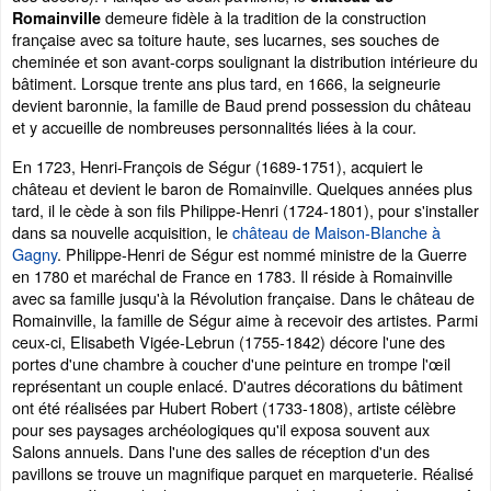
demeure fidèle à la tradition de la construction
Romainville
française avec sa toiture haute, ses lucarnes, ses souches de
cheminée et son avant-corps soulignant la distribution intérieure du
bâtiment. Lorsque trente ans plus tard, en 1666, la seigneurie
devient baronnie, la famille de Baud prend possession du château
et y accueille de nombreuses personnalités liées à la cour.
En 1723, Henri-François de Ségur (1689-1751), acquiert le
château et devient le baron de Romainville. Quelques années plus
tard, il le cède à son fils Philippe-Henri (1724-1801), pour s'installer
dans sa nouvelle acquisition, le
château de Maison-Blanche à
Gagny
. Philippe-Henri de Ségur est nommé ministre de la Guerre
en 1780 et maréchal de France en 1783. Il réside à Romainville
avec sa famille jusqu'à la Révolution française. Dans le château de
Romainville, la famille de Ségur aime à recevoir des artistes. Parmi
ceux-ci, Elisabeth Vigée-Lebrun (1755-1842) décore l'une des
portes d'une chambre à coucher d'une peinture en trompe l'œil
représentant un couple enlacé. D'autres décorations du bâtiment
ont été réalisées par Hubert Robert (1733-1808), artiste célèbre
pour ses paysages archéologiques qu'il exposa souvent aux
Salons annuels. Dans l'une des salles de réception d'un des
pavillons se trouve un magnifique parquet en marqueterie. Réalisé