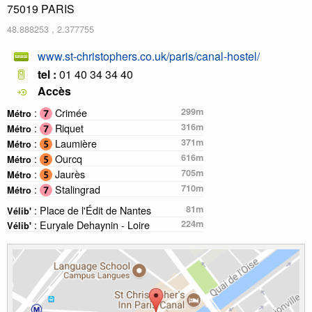
75019
PARIS
48.888253
,
2.377755
www.st-christophers.co.uk/paris/canal-hostel/
tel :
01 40 34 34 40
Accès
:
Crimée
299m
Métro
:
Riquet
316m
Métro
:
Laumière
371m
Métro
:
Ourcq
616m
Métro
:
Jaurès
705m
Métro
:
Stalingrad
710m
Métro
: Place de l'Édit de Nantes
81m
Vélib'
: Euryale Dehaynin - Loire
224m
Vélib'