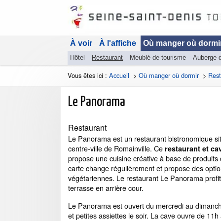
À voir
À l'affiche
Où manger où dormi
Hôtel
Restaurant
Meublé de tourisme
Auberge 
Vous êtes ici :
Accueil
>
Où manger où dormir
>
Rest
Le Panorama
Restaurant
Le Panorama est un restaurant bistronomique si
centre-ville de Romainville. Ce
restaurant et ca
propose une cuisine créative à base de produits 
carte change régulièrement et propose des opti
végétariennes. Le restaurant Le Panorama profi
terrasse en arrière cour.
Le Panorama est ouvert du mercredi au dimanch
et petites assiettes le soir. La cave ouvre de 11h