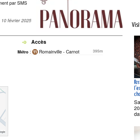
uement par SMS
e
10 février 2025
Vis
Accès
:
Romainville - Carnot
395m
Métro
Rrr
l'
ch
Sa
20
da