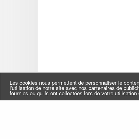
Les cookies nous permettent de personnaliser le conten
l'utilisation de notre site avec nos partenaires de publi
fournies ou qu'ils ont collectées lors de votre utilisatio
Seine-Saint-Denis Tourisme
Qui
140, avenue Jean Lolive