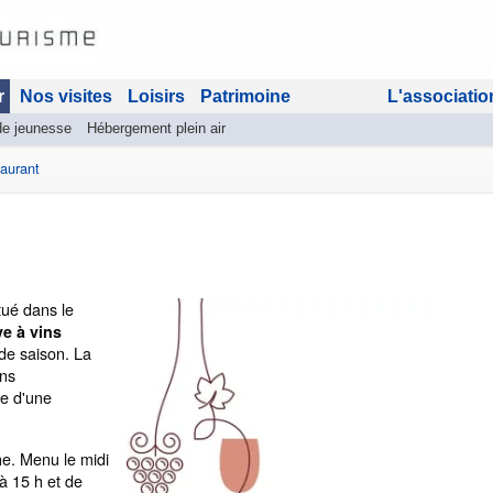
r
Nos visites
Loisirs
Patrimoine
L'associatio
de jeunesse
Hébergement plein air
aurant
tué dans le
ve à vins
de saison. La
ons
te d'une
e. Menu le midi
 à 15 h et de