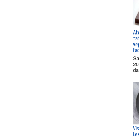
Ate
ta
ve
Fa
Sa
20
da
Vi
Les