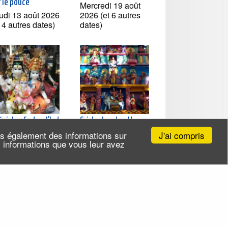
r le pouce
Mercredi 19 août
udi 13 août 2026
2026 (et 6 autres
t 4 autres dates)
dates)
cial enfants - L'Inde
Sri-Lanka et culture
aris en famille
tamoule à La
J'ai compris
ns également des informations sur
Courneuve
rcredi 19 août
es informations que vous leur avez
26 (et 2 autres
Jeudi 20 août 2026
tes)
(et 3 autres dates)