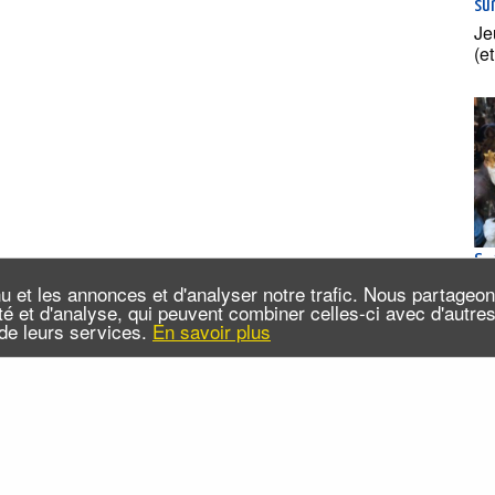
su
Je
(e
Spé
à P
u et les annonces et d'analyser notre trafic. Nous partageo
Me
cité et d'analyse, qui peuvent combiner celles-ci avec d'autr
n de leurs services.
En savoir plus
20
da
 sommes-nous ?
Infos pratiques
Contact
FAQ