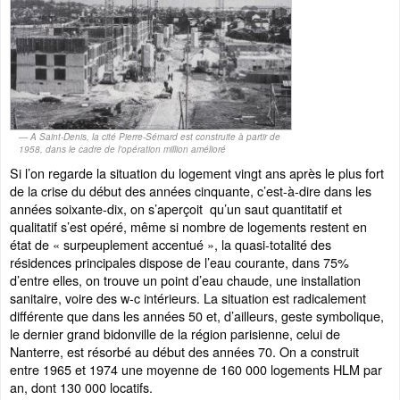
A Saint-Denis, la cité Pierre-Sémard est construite à partir de
1958, dans le cadre de l'opération million amélioré
Si l’on regarde la situation du logement vingt ans après le plus fort
de la crise du début des années cinquante, c’est-à-dire dans les
années soixante-dix, on s’aperçoit qu’un saut quantitatif et
qualitatif s’est opéré, même si nombre de logements restent en
état de « surpeuplement accentué », la quasi-totalité des
résidences principales dispose de l’eau courante, dans 75%
d’entre elles, on trouve un point d’eau chaude, une installation
sanitaire, voire des w-c intérieurs. La situation est radicalement
différente que dans les années 50 et, d’ailleurs, geste symbolique,
le dernier grand bidonville de la région parisienne, celui de
Nanterre, est résorbé au début des années 70. On a construit
entre 1965 et 1974 une moyenne de 160 000 logements HLM par
an, dont 130 000 locatifs.