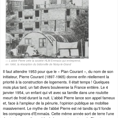
L'abbé Pierre crée la société HLM Emmaüs qui entreprend,
en 1966, la résorption du bidonville de Noisy-le-Grand
Il faut attendre 1953 pour que le « Plan Courant », du nom de son
initiateur, Pierre Courant (1897-1965) donne enfin réellement la
priorité à la construction de logements. Il était temps ! Quelques
mois plus tard, un fait divers bouleverse la France entière. Le 4
janvier 1954, un enfant qui vit avec sa famille dans une roulotte
meurt de froid durant la nuit. L'abbé Pierre lance son appel fameux
et, face à l'ampleur de la pénurie, l'opinion publique se mobilise
massivement. Le mythe de l'abbé Pierre est né tandis qu'il fonde
les compagnons d'Emmaüs. Cette même année sort de terre l'une