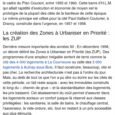
le cadre du Plan Courant, entre 1955 et 1960. Cette barre d’H.L.M.
qui alliait rapidité d’exécution et économie de moyen est le
prototype de la plupart des cités de la banlieue de cette époque.
Le même principe est utilisé pour la cité Paul-Vaillant-Couturier, à
Drancy, construite dans l’urgence, en 1957 et 1958.
La création des Zones à Urbaniser en Priorité :
les ZUP
Dernière mesure importante des années 50 : En décembre 1958,
un décret définit les Zones à Urbaniser en Priorité (les ZUP). Des
programmes d'une ampleur inégalée sortent de terre comme la
cité des 4 000 logements à La Courneuve
ou celle des
3 000
logements à Aulnay-sous-Bois
. Il faut construire, beaucoup, vite et
pas cher. La recherche architecturale n'est pas à l'ordre du jour.
Mais, au-delà de tout ce que l'on a pu dire ou écrire sur les cités de
cette période, un fait reste acquis : avec les immeubles construits
le long du « chemin de grue » et la standardisation des logements,
les prix baissent. Cet abaissement du coût permet d'assurer dans
les logements sociaux un confort jusque-là réservé aux classes
privilégiées : les sanitaires, la salle de bains, le chauffage central,
l'ascenseur, le vide-ordure, etc. tout en restant à un prix accessible
aux plus démunis.