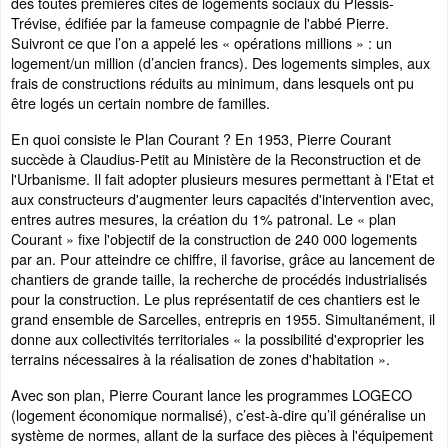
des toutes premières cités de logements sociaux du Plessis-
Trévise, édifiée par la fameuse compagnie de l'abbé Pierre.
Suivront ce que l’on a appelé les « opérations millions » : un
logement/un million (d’ancien francs). Des logements simples, aux
frais de constructions réduits au minimum, dans lesquels ont pu
être logés un certain nombre de familles.
En quoi consiste le Plan Courant ? En 1953, Pierre Courant
succède à Claudius-Petit au Ministère de la Reconstruction et de
l'Urbanisme. Il fait adopter plusieurs mesures permettant à l'Etat et
aux constructeurs d'augmenter leurs capacités d'intervention avec,
entres autres mesures, la création du 1% patronal. Le « plan
Courant » fixe l'objectif de la construction de 240 000 logements
par an. Pour atteindre ce chiffre, il favorise, grâce au lancement de
chantiers de grande taille, la recherche de procédés industrialisés
pour la construction. Le plus représentatif de ces chantiers est le
grand ensemble de Sarcelles, entrepris en 1955. Simultanément, il
donne aux collectivités territoriales « la possibilité d'exproprier les
terrains nécessaires à la réalisation de zones d'habitation ».
Avec son plan, Pierre Courant lance les programmes LOGECO
(logement économique normalisé), c’est-à-dire qu’il généralise un
système de normes, allant de la surface des pièces à l'équipement