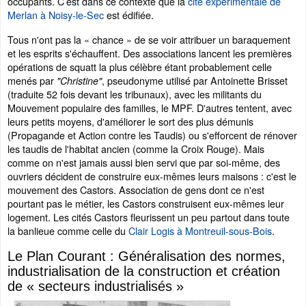
occupants. C’est dans ce contexte que la
cité expérimentale de
Merlan à Noisy-le-Sec
est édifiée.
Tous n'ont pas la « chance » de se voir attribuer un baraquement
et les esprits s'échauffent. Des associations lancent les premières
opérations de squatt la plus célèbre étant probablement celle
menés par
, pseudonyme utilisé par Antoinette Brisset
"Christine"
(traduite 52 fois devant les tribunaux), avec les militants du
Mouvement populaire des familles, le MPF. D'autres tentent, avec
leurs petits moyens, d'améliorer le sort des plus démunis
(Propagande et Action contre les Taudis) ou s'efforcent de rénover
les taudis de l'habitat ancien (comme la Croix Rouge). Mais
comme on n'est jamais aussi bien servi que par soi-même, des
ouvriers décident de construire eux-mêmes leurs maisons : c'est le
mouvement des Castors. Association de gens dont ce n'est
pourtant pas le métier, les Castors construisent eux-mêmes leur
logement. Les cités Castors fleurissent un peu partout dans toute
la banlieue comme celle du
Clair Logis à Montreuil-sous-Bois
.
Le Plan Courant : Généralisation des normes,
industrialisation de la construction et création
de « secteurs industrialisés »