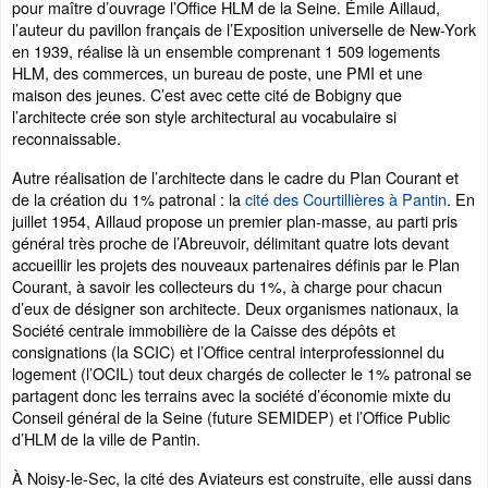
pour maître d’ouvrage l’Office HLM de la Seine. Émile Aillaud,
l’auteur du pavillon français de l’Exposition universelle de New-York
en 1939, réalise là un ensemble comprenant 1 509 logements
HLM, des commerces, un bureau de poste, une PMI et une
maison des jeunes. C’est avec cette cité de Bobigny que
l’architecte crée son style architectural au vocabulaire si
reconnaissable.
Autre réalisation de l’architecte dans le cadre du Plan Courant et
de la création du 1% patronal : la
cité des Courtillières à Pantin
. En
juillet 1954, Aillaud propose un premier plan-masse, au parti pris
général très proche de l’Abreuvoir, délimitant quatre lots devant
accueillir les projets des nouveaux partenaires définis par le Plan
Courant, à savoir les collecteurs du 1%, à charge pour chacun
d’eux de désigner son architecte. Deux organismes nationaux, la
Société centrale immobilière de la Caisse des dépôts et
consignations (la SCIC) et l’Office central interprofessionnel du
logement (l’OCIL) tout deux chargés de collecter le 1% patronal se
partagent donc les terrains avec la société d’économie mixte du
Conseil général de la Seine (future SEMIDEP) et l’Office Public
d’HLM de la ville de Pantin.
À Noisy-le-Sec, la cité des Aviateurs est construite, elle aussi dans