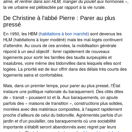
,
aime, et rentrer dans son HLM, manger du poulet aux hormones »
la vie urbaine est plébiscitée par rapport à la vie rurale.
De Christine à l’abbé Pierre : Parer au plus
pressé
En 1950, les HBM (
habitations à bon marché
) sont devenus les
HLM (habitations à loyer modéré) mais les mal-logés continuent
d'attendre. Au cours de ces années, la mobilisation générale
répond à un seul objectif : livrer rapidement de nouveaux
logements pour sortir les familles des taudis surpeuplés et
insalubres, voire même des bidonvilles dans lesquels elles sont
logées. La priorité est de leur offrir dans des délais très courts des
logements sains et confortables.
Mais, dans un premier temps, pour parer au plus pressé, l'État
instaure une politique nationale du baraquement. Des cités dites
de « transit » poussent ici et là. Aux baraquements, on ajoute
parfois des « maisons de transition », constructions plus solides,
montées avec des matériaux composites, à l'aspect rapidement
proche d’ailleurs de celui du bidonville. Agrémentés parfois d'un
jardin et d'un poulailler, ces baraquements où une sociabilité
importante s'établit seront abandonnés avec regret par leurs