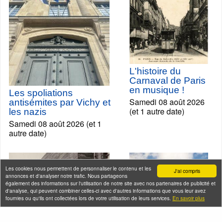
L'histoire du
Carnaval de Paris
en musique !
Les spoliations
Samedi 08 août 2026
antisémites par Vichy et
(et 1 autre date)
les nazis
Samedi 08 août 2026 (et 1
autre date)
Les cookies nous permettent de personnaliser le contenu et les
J'ai compris
annonces et d'analyser notre trafic. Nous partageons
également des informations sur l'utilisation de notre site avec nos partenaires de publicité et
d'analyse, qui peuvent combiner celles-ci avec d'autres informations que vous leur avez
fournies ou qu'ils ont collectées lors de votre utilisation de leurs services.
En savoir plus