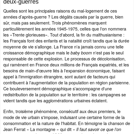
deux-guerres
Quelles sont les principales raisons du mal-logement de ces
années d’après-guerre ? Les dégâts causés par la guerre, bien
sûr, mais pas seulement. Trois phénomènes marquent
particulièrement les années 1945-1975, celles que l'on nommera
les «Trente glorieuses». Tout d'abord, la fin du malthusianisme :
les Français font des enfants et la natalité croît tandis que la durée
moyenne de vie s'allonge. La France n'a jamais connu une telle
croissance démographique mais le
n'est pas le seul
baby boom
responsable de cette explosion. Le processus de décolonisation,
qui ramènent en France deux millions de Français expatriés, et les
besoins de main-d'œuvre liés à l'expansion économique, faisant
appel à l'immigration étrangère, sont autant de facteurs qui
contribuent à l'augmentation de la population en région parisienne.
Ce bouleversement démographique s'accompagne d'une
redistribution de la population sur le territoire : les campagnes se
vident tandis que les agglomérations urbaines éclatent.
Enfin, troisième phénomène, consécutif aux deux premiers, le
mode de vie urbain s'impose, induisant une certaine forme de la
consommation et la nature de l'habitat. En témoigne la chanson de
Jean Ferrat « La montagne » qui dit
« Il faut savoir ce que l’on